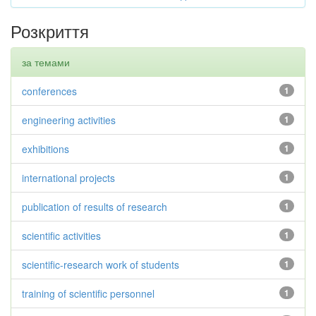
Розкриття
за темами
conferences
1
engineering activities
1
exhibitions
1
international projects
1
publication of results of research
1
scientific activities
1
scientific-research work of students
1
training of scientific personnel
1