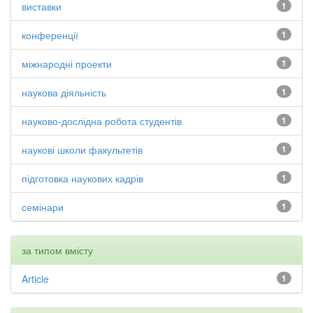
виставки
1
конференції
1
міжнародні проекти
1
наукова діяльність
1
науково-дослідна робота студентів
1
наукові школи факультетів
1
підготовка наукових кадрів
1
семінари
1
за типом вмісту
Article
1