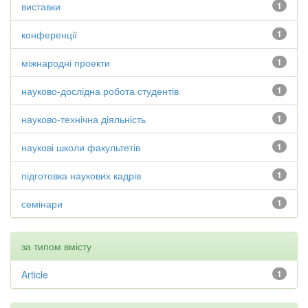
виставки
1
конференції
1
міжнародні проекти
1
науково-дослідна робота студентів
1
науково-технічна діяльність
1
наукові школи факультетів
1
підготовка наукових кадрів
1
семінари
1
за типом вмісту
Article
1