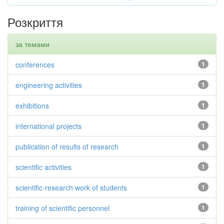
Розкриття
за темами
conferences
1
engineering activities
1
exhibitions
1
international projects
1
publication of results of research
1
scientific activities
1
scientific-research work of students
1
training of scientific personnel
1