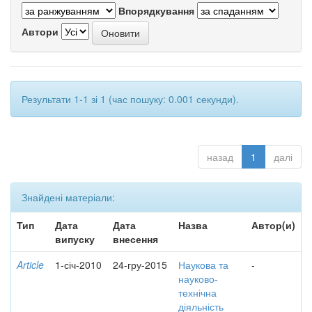
Впорядкування
Автори
Результати 1-1 зі 1 (час пошуку: 0.001 секунди).
назад
1
далі
Знайдені матеріали:
Тип
Дата
Дата
Назва
Автор(и)
випуску
внесення
Article
1-січ-2010
24-гру-2015
Наукова та
-
науково-
технічна
діяльність