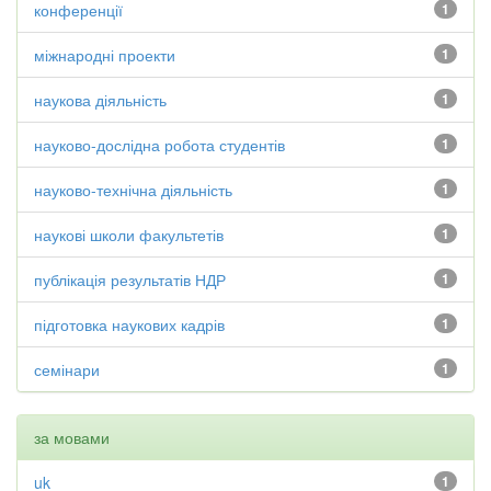
конференції
1
міжнародні проекти
1
наукова діяльність
1
науково-дослідна робота студентів
1
науково-технічна діяльність
1
наукові школи факультетів
1
публікація результатів НДР
1
підготовка наукових кадрів
1
семінари
1
за мовами
uk
1