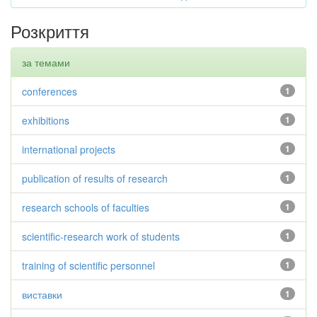
Розкриття
за темами
conferences
1
exhibitions
1
international projects
1
publication of results of research
1
research schools of faculties
1
scientific-research work of students
1
training of scientific personnel
1
виставки
1