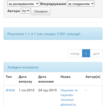
Впорядкування
Автори
Результати 1-1 зі 1 (час пошуку: 0.001 секунди).
назад
1
далі
Знайдені матеріали:
Тип
Дата
Дата
Назва
Автор(и)
випуску
внесення
Article
1-січ-2010
24-гру-2015
Наукова та
-
науково-
технічна
діяльність