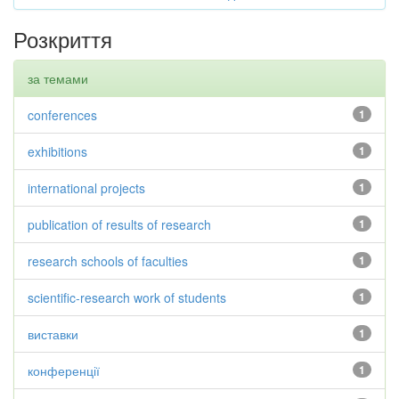
Розкриття
за темами
conferences
1
exhibitions
1
international projects
1
publication of results of research
1
research schools of faculties
1
scientific-research work of students
1
виставки
1
конференції
1