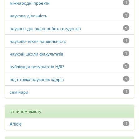
міжнародні проекти
1
наукова діяльність
1
науково-дослідна робота студентів
1
науково-технічна діяльність
1
наукові школи факультетів
1
публікація результатів НДР
1
підготовка наукових кадрів
1
семінари
1
за типом вмісту
Article
1