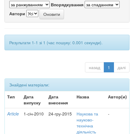
Впорядкування
Автори
Результати 1-1 зі 1 (час пошуку: 0.001 секунди).
назад
1
далі
Знайдені матеріали:
Тип
Дата
Дата
Назва
Автор(и)
випуску
внесення
Article
1-січ-2010
24-гру-2015
Наукова та
-
науково-
технічна
діяльність