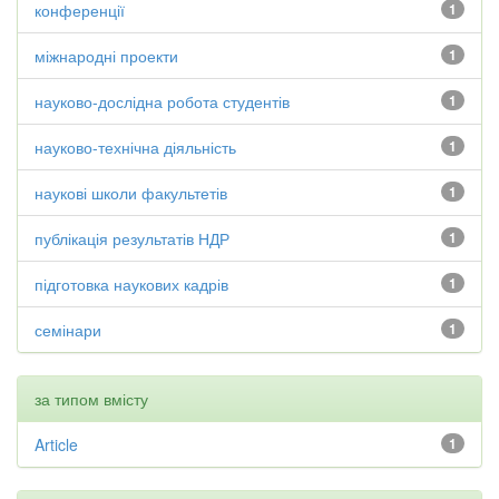
конференції
1
міжнародні проекти
1
науково-дослідна робота студентів
1
науково-технічна діяльність
1
наукові школи факультетів
1
публікація результатів НДР
1
підготовка наукових кадрів
1
семінари
1
за типом вмісту
Article
1