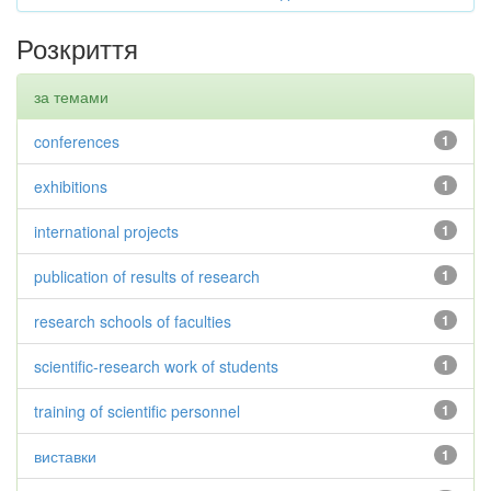
Розкриття
за темами
conferences
1
exhibitions
1
international projects
1
publication of results of research
1
research schools of faculties
1
scientific-research work of students
1
training of scientific personnel
1
виставки
1