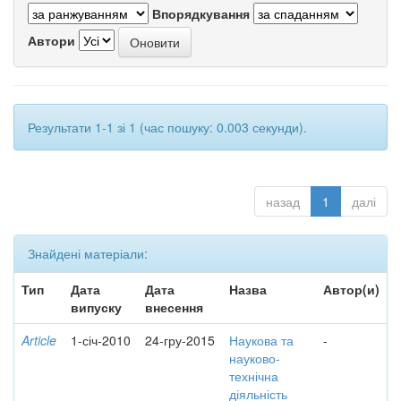
Впорядкування
Автори
Результати 1-1 зі 1 (час пошуку: 0.003 секунди).
назад
1
далі
Знайдені матеріали:
Тип
Дата
Дата
Назва
Автор(и)
випуску
внесення
Article
1-січ-2010
24-гру-2015
Наукова та
-
науково-
технічна
діяльність