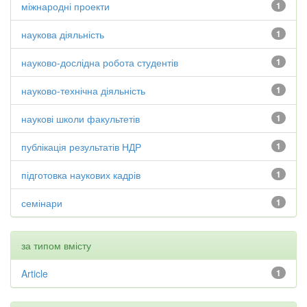
міжнародні проекти
1
наукова діяльність
1
науково-дослідна робота студентів
1
науково-технічна діяльність
1
наукові школи факультетів
1
публікація результатів НДР
1
підготовка наукових кадрів
1
семінари
1
за типом вмісту
Article
1