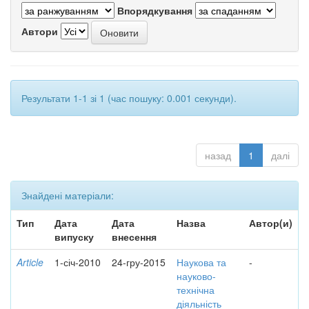
Впорядкування
Автори
Результати 1-1 зі 1 (час пошуку: 0.001 секунди).
назад
1
далі
Знайдені матеріали:
Тип
Дата
Дата
Назва
Автор(и)
випуску
внесення
Article
1-січ-2010
24-гру-2015
Наукова та
-
науково-
технічна
діяльність