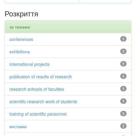
Розкриття
за темами
conferences
1
exhibitions
1
international projects
1
publication of results of research
1
research schools of faculties
1
scientific-research work of students
1
training of scientific personnel
1
виставки
1