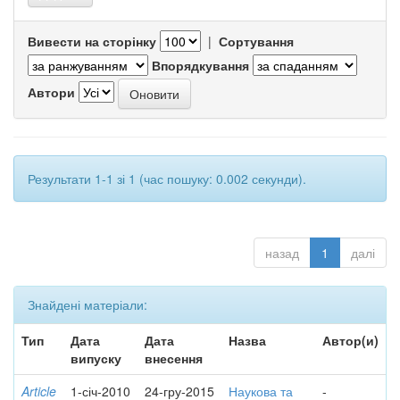
Вивести на сторінку
|
Сортування
Впорядкування
Автори
Результати 1-1 зі 1 (час пошуку: 0.002 секунди).
назад
1
далі
Знайдені матеріали:
Тип
Дата
Дата
Назва
Автор(и)
випуску
внесення
Article
1-січ-2010
24-гру-2015
Наукова та
-