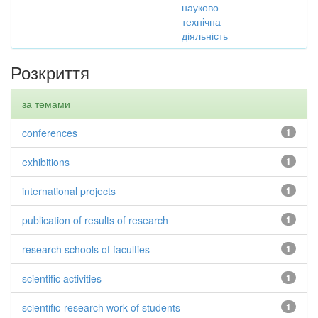
науково-
технічна
діяльність
Розкриття
за темами
conferences
1
exhibitions
1
international projects
1
publication of results of research
1
research schools of faculties
1
scientific activities
1
scientific-research work of students
1