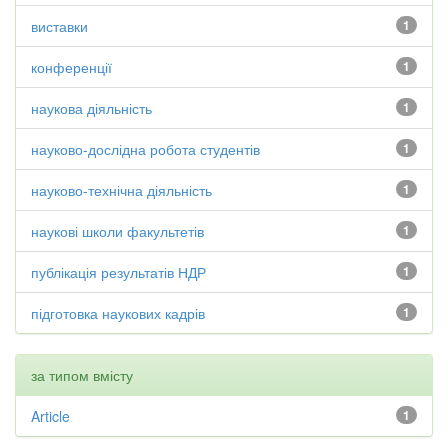
виставки
1
конференції
1
наукова діяльність
1
науково-дослідна робота студентів
1
науково-технічна діяльність
1
наукові школи факультетів
1
публікація результатів НДР
1
підготовка наукових кадрів
1
за типом вмісту
Article
1