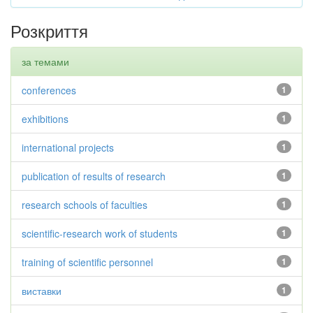
Розкриття
за темами
conferences
1
exhibitions
1
international projects
1
publication of results of research
1
research schools of faculties
1
scientific-research work of students
1
training of scientific personnel
1
виставки
1