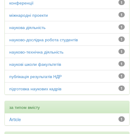
конференції
1
міжнародні проекти
1
наукова діяльність
1
науково-дослідна робота студентів
1
науково-технічна діяльність
1
наукові школи факультетів
1
публікація результатів НДР
1
підготовка наукових кадрів
1
за типом вмісту
Article
1