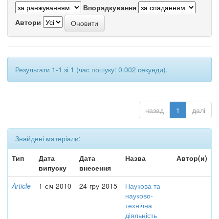
Впорядкування
Автори
Результати 1-1 зі 1 (час пошуку: 0.002 секунди).
назад
1
далі
Знайдені матеріали:
Тип
Дата
Дата
Назва
Автор(и)
випуску
внесення
Article
1-січ-2010
24-гру-2015
Наукова та
-
науково-
технічна
діяльність