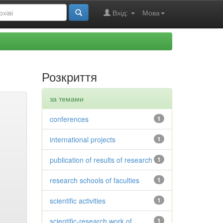
Вхід:
Мова
Розкриття
за темами
conferences
1
international projects
1
publication of results of research
1
research schools of faculties
1
scientific activities
1
scientific-research work of
1