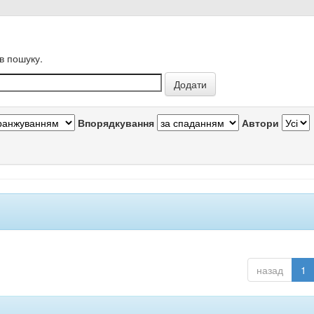
в пошуку.
Впорядкування
Автори
назад
1