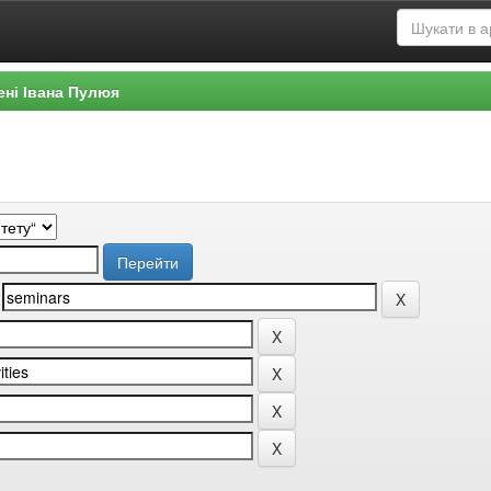
ені Івана Пулюя