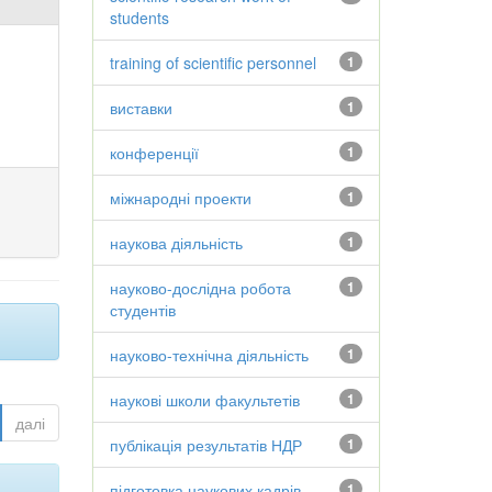
students
training of scientific personnel
1
виставки
1
конференції
1
міжнародні проекти
1
наукова діяльність
1
науково-дослідна робота
1
студентів
науково-технічна діяльність
1
наукові школи факультетів
1
далі
публікація результатів НДР
1
підготовка наукових кадрів
1