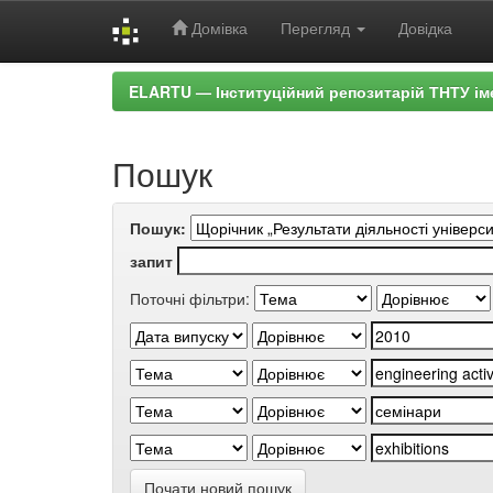
Домівка
Перегляд
Довідка
Skip
ELARTU — Інституційний репозитарій ТНТУ ім
navigation
Пошук
Пошук:
запит
Поточні фільтри:
Почати новий пошук