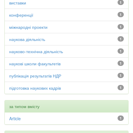
виставки
1
конференції
1
міжнародні проекти
1
наукова діяльність
1
науково-технічна діяльність
1
наукові школи факультетів
1
публікація результатів НДР
1
підготовка наукових кадрів
1
за типом вмісту
Article
1