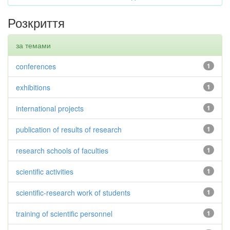
Розкриття
за темами
conferences
1
exhibitions
1
international projects
1
publication of results of research
1
research schools of faculties
1
scientific activities
1
scientific-research work of students
1
training of scientific personnel
1