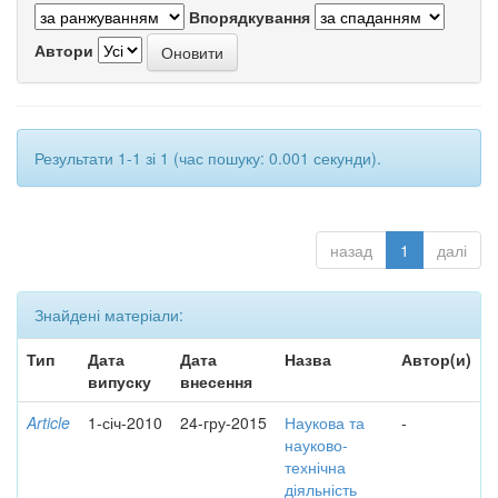
Впорядкування
Автори
Результати 1-1 зі 1 (час пошуку: 0.001 секунди).
назад
1
далі
Знайдені матеріали:
Тип
Дата
Дата
Назва
Автор(и)
випуску
внесення
Article
1-січ-2010
24-гру-2015
Наукова та
-
науково-
технічна
діяльність