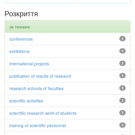
Розкриття
за темами
conferences
1
exhibitions
1
international projects
1
publication of results of research
1
research schools of faculties
1
scientific activities
1
scientific-research work of students
1
training of scientific personnel
1