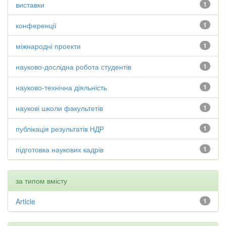
виставки
1
конференції
1
міжнародні проекти
1
науково-дослідна робота студентів
1
науково-технічна діяльність
1
наукові школи факультетів
1
публікація результатів НДР
1
підготовка наукових кадрів
1
за типом вмісту
Article
1