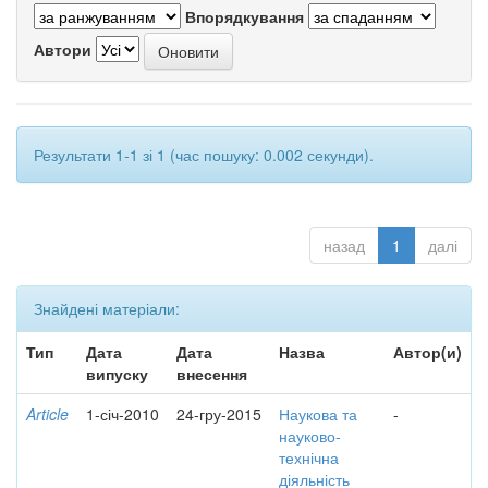
Впорядкування
Автори
Результати 1-1 зі 1 (час пошуку: 0.002 секунди).
назад
1
далі
Знайдені матеріали:
Тип
Дата
Дата
Назва
Автор(и)
випуску
внесення
Article
1-січ-2010
24-гру-2015
Наукова та
-
науково-
технічна
діяльність