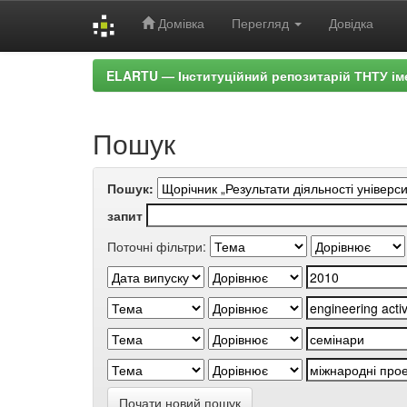
Домівка
Перегляд
Довідка
Skip
ELARTU — Інституційний репозитарій ТНТУ ім
navigation
Пошук
Пошук:
запит
Поточні фільтри:
Почати новий пошук