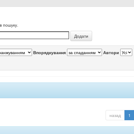
в пошуку.
Впорядкування
Автори
назад
1