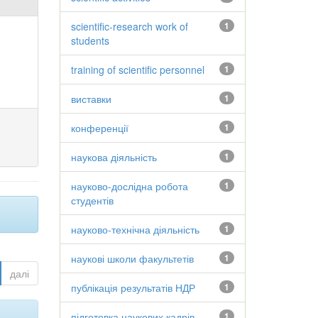
scientific-research work of
1
students
training of scientific personnel
1
виставки
1
конференції
1
наукова діяльність
1
науково-дослідна робота
1
студентів
науково-технічна діяльність
1
наукові школи факультетів
1
далі
публікація результатів НДР
1
підготовка наукових кадрів
1