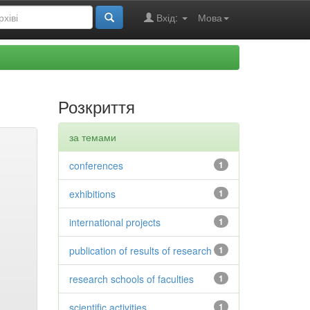
Вхід:
Мова
Розкриття
за темами
conferences
1
exhibitions
1
international projects
1
publication of results of research
1
research schools of faculties
1
scientific activities
1