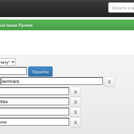
ені Івана Пулюя