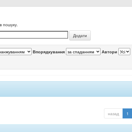
в пошуку.
Впорядкування
Автори
назад
1