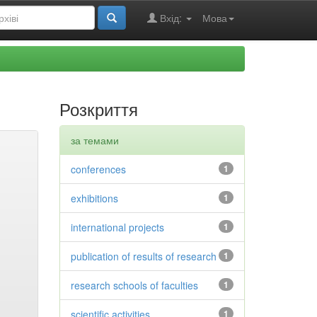
Вхід:
Мова
Розкриття
за темами
conferences
1
exhibitions
1
international projects
1
publication of results of research
1
research schools of faculties
1
scientific activities
1