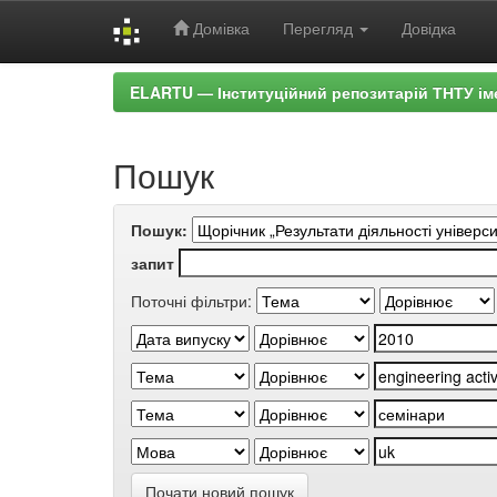
Домівка
Перегляд
Довідка
Skip
ELARTU — Інституційний репозитарій ТНТУ ім
navigation
Пошук
Пошук:
запит
Поточні фільтри:
Почати новий пошук