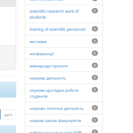
scientific-research work of
1
students
training of scientific personnel
1
виставки
1
конференції
1
міжнародні проекти
1
наукова діяльність
1
науково-дослідна робота
1
студентів
науково-технічна діяльність
1
далі
наукові школи факультетів
1
публікація результатів НДР
1