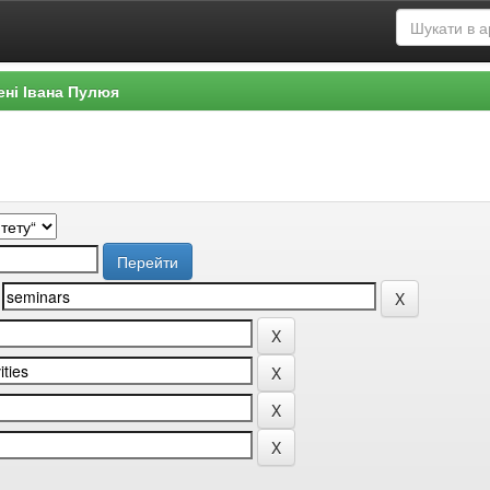
ені Івана Пулюя