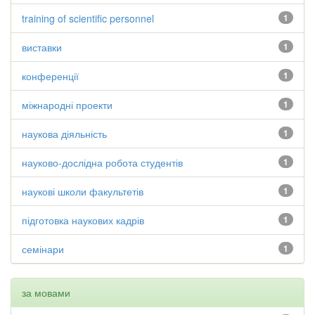
training of scientific personnel
1
виставки
1
конференції
1
міжнародні проекти
1
наукова діяльність
1
науково-дослідна робота студентів
1
наукові школи факультетів
1
підготовка наукових кадрів
1
семінари
1
за мовами