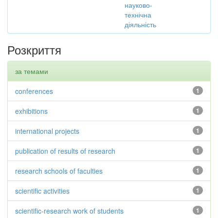
науково-
технічна
діяльність
Розкриття
за темами
conferences
1
exhibitions
1
international projects
1
publication of results of research
1
research schools of faculties
1
scientific activities
1
scientific-research work of students
1