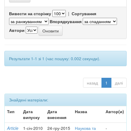
Вивести на сторінку
|
Сортування
Впорядкування
Автори
Результати 1-1 зі 1 (час пошуку: 0.002 секунди).
назад
1
далі
Знайдені матеріали:
Тип
Дата
Дата
Назва
Автор(и)
випуску
внесення
Article
1-січ-2010
24-гру-2015
Наукова та
-