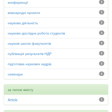
конференції
1
міжнародні проекти
1
наукова діяльність
1
науково-дослідна робота студентів
1
наукові школи факультетів
1
публікація результатів НДР
1
підготовка наукових кадрів
1
семінари
1
за типом вмісту
Article
1