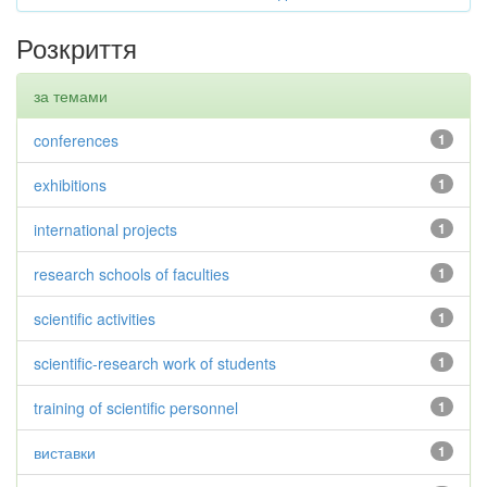
Розкриття
за темами
conferences
1
exhibitions
1
international projects
1
research schools of faculties
1
scientific activities
1
scientific-research work of students
1
training of scientific personnel
1
виставки
1