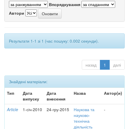
Впорядкування
Автори
Результати 1-1 зі 1 (час пошуку: 0.002 секунди).
назад
1
далі
Знайдені матеріали:
Тип
Дата
Дата
Назва
Автор(и)
випуску
внесення
Article
1-січ-2010
24-гру-2015
Наукова та
-
науково-
технічна
діяльність