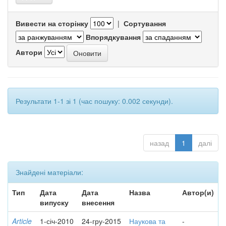
Вивести на сторінку
|
Сортування
Впорядкування
Автори
Результати 1-1 зі 1 (час пошуку: 0.002 секунди).
назад
1
далі
Знайдені матеріали:
Тип
Дата
Дата
Назва
Автор(и)
випуску
внесення
Article
1-січ-2010
24-гру-2015
Наукова та
-