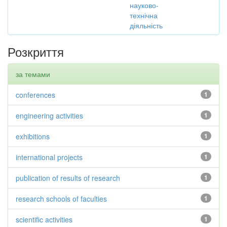
науково-
технічна
діяльність
Розкриття
за темами
conferences
1
engineering activities
1
exhibitions
1
international projects
1
publication of results of research
1
research schools of faculties
1
scientific activities
1