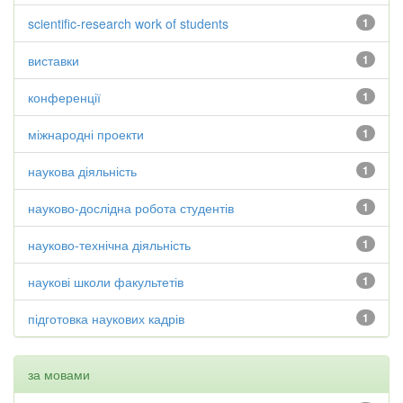
scientific-research work of students
1
виставки
1
конференції
1
міжнародні проекти
1
наукова діяльність
1
науково-дослідна робота студентів
1
науково-технічна діяльність
1
наукові школи факультетів
1
підготовка наукових кадрів
1
за мовами