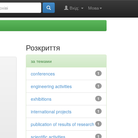
Вхід:
Мова
Розкриття
за темами
conferences
1
engineering activities
1
exhibitions
1
international projects
1
publication of results of research
1
scientific activities
1