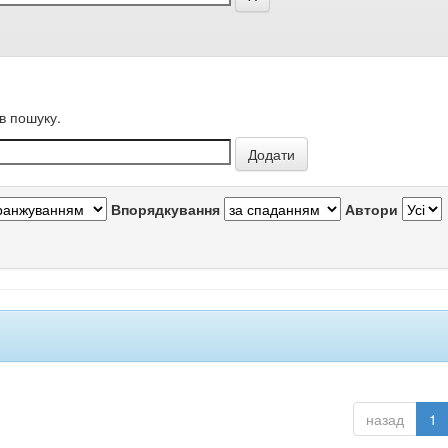
в пошуку.
Впорядкування
Автори
назад
1