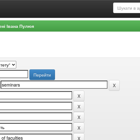
ені Івана Пулюя