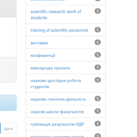
scientific-research work of
1
students
training of scientific personnel
1
виставки
1
конференції
1
міжнародні проекти
1
науково-дослідна робота
1
студентів
науково-технічна діяльність
1
наукові школи факультетів
1
публікація результатів НДР
1
далі
підготовка наукових кадрів
1