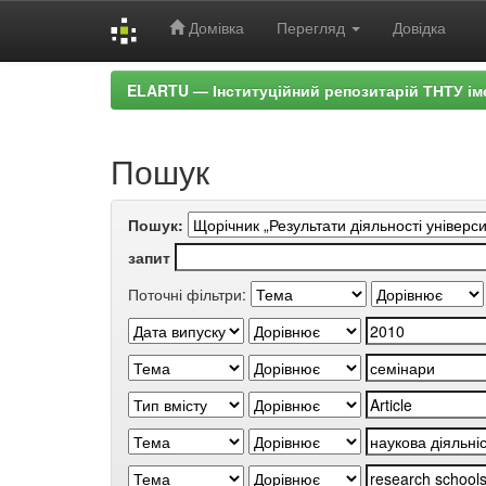
Домівка
Перегляд
Довідка
Skip
ELARTU — Інституційний репозитарій ТНТУ ім
navigation
Пошук
Пошук:
запит
Поточні фільтри: