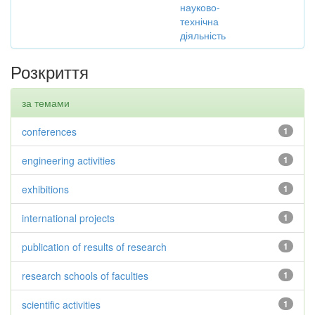
науково-
технічна
діяльність
Розкриття
за темами
conferences
1
engineering activities
1
exhibitions
1
international projects
1
publication of results of research
1
research schools of faculties
1
scientific activities
1