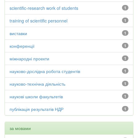
scientific-research work of students
1
training of scientific personnel
1
виставки
1
конференції
1
міжнародні проекти
1
науково-дослідна робота студентів
1
науково-технічна діяльність
1
наукові школи факультетів
1
публікація результатів НДР
1
за мовами