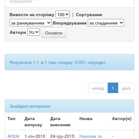
Вивести на сторінку
|
Сортування
Впорядкування
Автори
Результати 1-1 зі 1 (час пошуку: 0.001 секунди).
назад
1
далі
Знайдені матеріали:
Тип
Дата
Дата
Назва
Автор(и)
випуску
внесення
Article
1-січ-2010
24-гру-2015
Наукова та
-