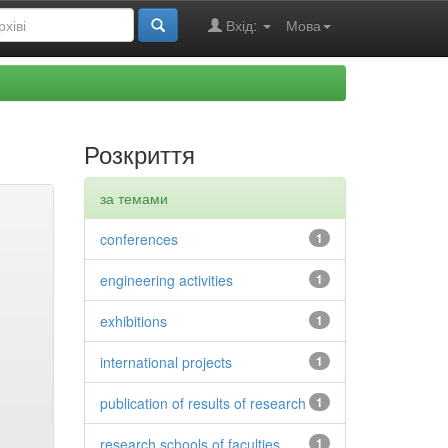
Вхід:
Мова
Розкриття
за темами
conferences
1
engineering activities
1
exhibitions
1
international projects
1
publication of results of research
1
research schools of faculties
1