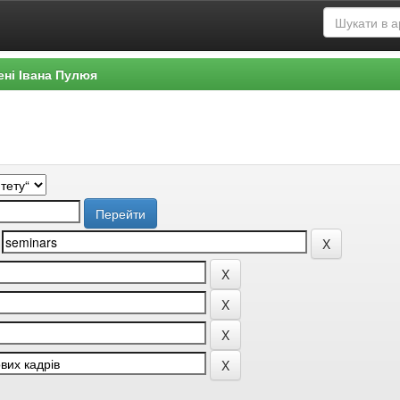
ені Івана Пулюя