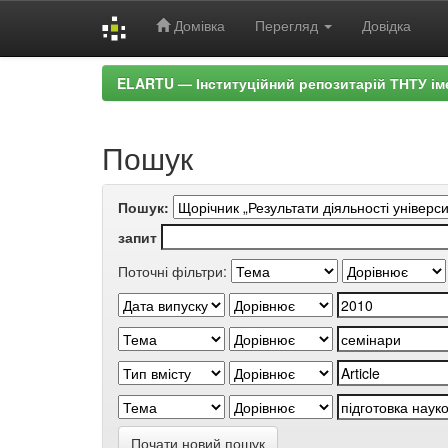
Домівка
Перегляд
Довідка
Skip
ELARTU — Інституційний репозитарій ТНТУ ім
navigation
Пошук
Пошук:
запит
Поточні фільтри:
Почати новий пошук