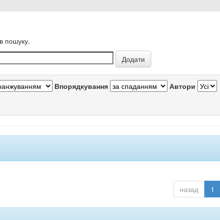
в пошуку.
Впорядкування
Автори
назад
1