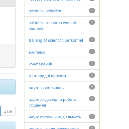
scientific activities
1
scientific-research work of
1
students
training of scientific personnel
1
виставки
1
конференції
1
міжнародні проекти
1
наукова діяльність
1
науково-дослідна робота
1
студентів
далі
науково-технічна діяльність
1
наукові школи факультетів
1