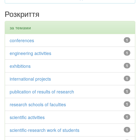
Розкриття
за темами
conferences
1
engineering activities
1
exhibitions
1
international projects
1
publication of results of research
1
research schools of faculties
1
scientific activities
1
scientific-research work of students
1