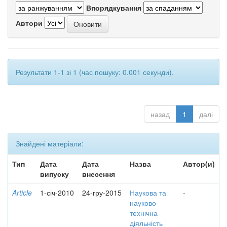
Впорядкування
Автори
Результати 1-1 зі 1 (час пошуку: 0.001 секунди).
назад
1
далі
Знайдені матеріали:
Тип
Дата
Дата
Назва
Автор(и)
випуску
внесення
Article
1-січ-2010
24-гру-2015
Наукова та
-
науково-
технічна
діяльність