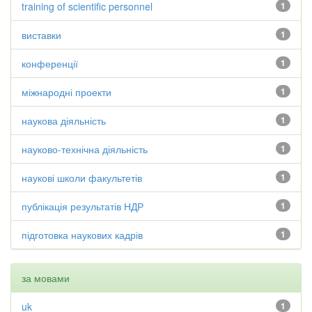
training of scientific personnel
1
виставки
1
конференції
1
міжнародні проекти
1
наукова діяльність
1
науково-технічна діяльність
1
наукові школи факультетів
1
публікація результатів НДР
1
підготовка наукових кадрів
1
за мовами
uk
1