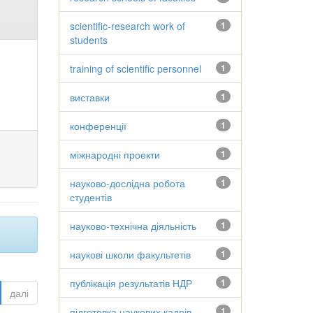
scientific-research work of
1
students
training of scientific personnel
1
виставки
1
конференції
1
міжнародні проекти
1
науково-дослідна робота
1
студентів
науково-технічна діяльність
1
наукові школи факультетів
1
публікація результатів НДР
1
далі
підготовка наукових кадрів
1