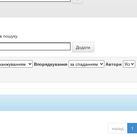
в пошуку.
Впорядкування
Автори
назад
1