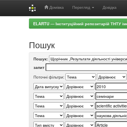
Домівка
Перегляд
Довідка
Skip
ELARTU — Інституційний репозитарій ТНТУ ім
navigation
Пошук
Пошук:
запит
Поточні фільтри: