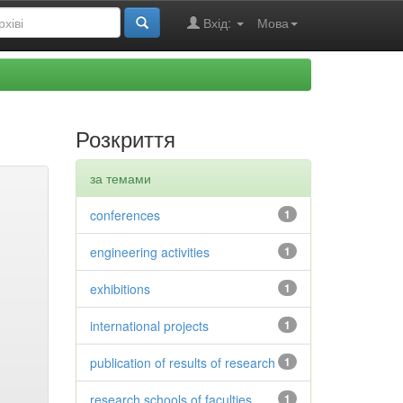
Вхід:
Мова
Розкриття
за темами
conferences
1
engineering activities
1
exhibitions
1
international projects
1
publication of results of research
1
research schools of faculties
1