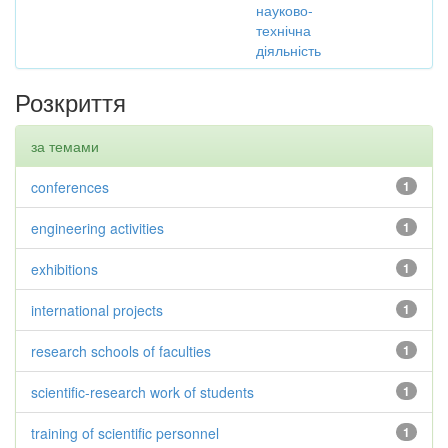
науково-
технічна
діяльність
Розкриття
за темами
conferences
1
engineering activities
1
exhibitions
1
international projects
1
research schools of faculties
1
scientific-research work of students
1
training of scientific personnel
1