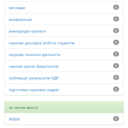
виставки
1
конференції
1
міжнародні проекти
1
науково-дослідна робота студентів
1
науково-технічна діяльність
1
наукові школи факультетів
1
публікація результатів НДР
1
підготовка наукових кадрів
1
за типом вмісту
Article
1