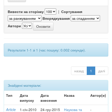
Вивести на сторінку
|
Сортування
Впорядкування
Автори
Результати 1-1 зі 1 (час пошуку: 0.002 секунди).
назад
1
далі
Знайдені матеріали:
Тип
Дата
Дата
Назва
Автор(и)
випуску
внесення
Article
1-січ-2010
24-гру-2015
Наукова та
-