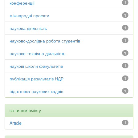
конференції
1
міжнародні проекти
1
наукова діяльність
1
науково-дослідна робота студентів
1
науково-технічна діяльність
1
наукові школи факультетів
1
публікація результатів НДР
1
підготовка наукових кадрів
1
за типом вмісту
Article
1