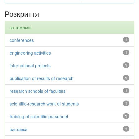
Розкриття
за темами
conferences
1
engineering activities
1
international projects
1
publication of results of research
1
research schools of faculties
1
scientific-research work of students
1
training of scientific personnel
1
виставки
1