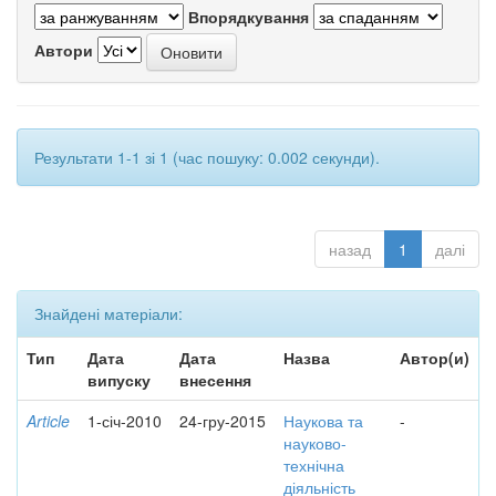
Впорядкування
Автори
Результати 1-1 зі 1 (час пошуку: 0.002 секунди).
назад
1
далі
Знайдені матеріали:
Тип
Дата
Дата
Назва
Автор(и)
випуску
внесення
Article
1-січ-2010
24-гру-2015
Наукова та
-
науково-
технічна
діяльність