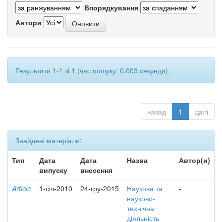
Впорядкування
Автори
Результати 1-1 зі 1 (час пошуку: 0.003 секунди).
назад
1
далі
Знайдені матеріали:
Тип
Дата
Дата
Назва
Автор(и)
випуску
внесення
Article
1-січ-2010
24-гру-2015
Наукова та
-
науково-
технічна
діяльність