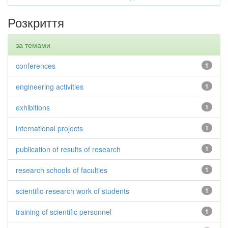
Розкриття
за темами
conferences
1
engineering activities
1
exhibitions
1
international projects
1
publication of results of research
1
research schools of faculties
1
scientific-research work of students
1
training of scientific personnel
1