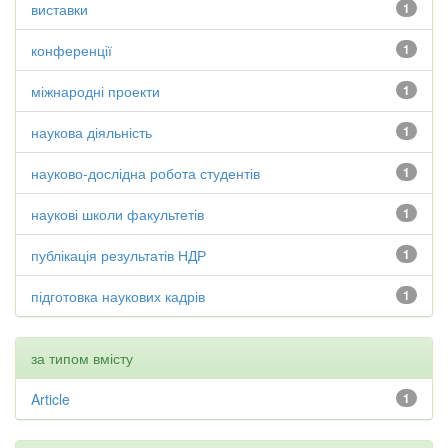
виставки
1
конференції
1
міжнародні проекти
1
наукова діяльність
1
науково-дослідна робота студентів
1
наукові школи факультетів
1
публікація результатів НДР
1
підготовка наукових кадрів
1
за типом вмісту
Article
1