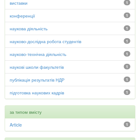
виставки
1
конференції
1
наукова діяльність
1
науково-дослідна робота студентів
1
науково-технічна діяльність
1
наукові школи факультетів
1
публікація результатів НДР
1
підготовка наукових кадрів
1
за типом вмісту
Article
1