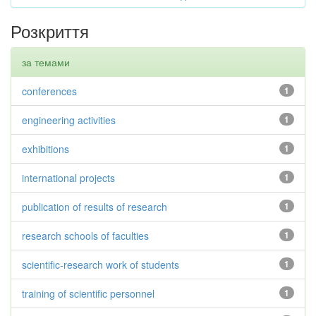
Розкриття
за темами
conferences
1
engineering activities
1
exhibitions
1
international projects
1
publication of results of research
1
research schools of faculties
1
scientific-research work of students
1
training of scientific personnel
1