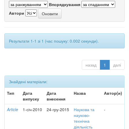
Впорядкування
Автори
Результати 1-1 зі 1 (час пошуку: 0.002 секунди).
назад
1
далі
Знайдені матеріали:
Тип
Дата
Дата
Назва
Автор(и)
випуску
внесення
Article
1-січ-2010
24-гру-2015
Наукова та
-
науково-
технічна
діяльність