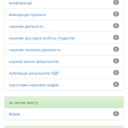
конференції
1
міжнародні проекти
1
наукова діяльність
1
науково-дослідна робота студентів
1
науково-технічна діяльність
1
наукові школи факультетів
1
публікація результатів НДР
1
підготовка наукових кадрів
1
за типом вмісту
Article
1