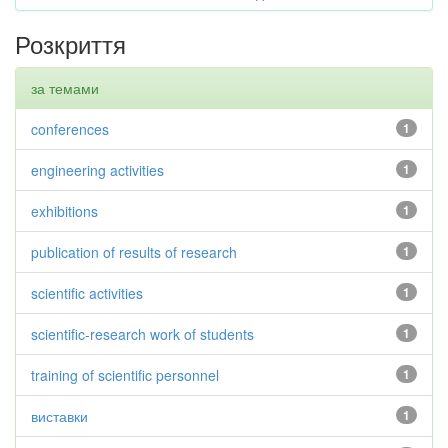
Розкриття
за темами
conferences
1
engineering activities
1
exhibitions
1
publication of results of research
1
scientific activities
1
scientific-research work of students
1
training of scientific personnel
1
виставки
1