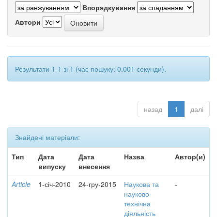
Впорядкування
Автори
Результати 1-1 зі 1 (час пошуку: 0.001 секунди).
назад
1
далі
Знайдені матеріали:
Тип
Дата
Дата
Назва
Автор(и)
випуску
внесення
Article
1-січ-2010
24-гру-2015
Наукова та
-
науково-
технічна
діяльність