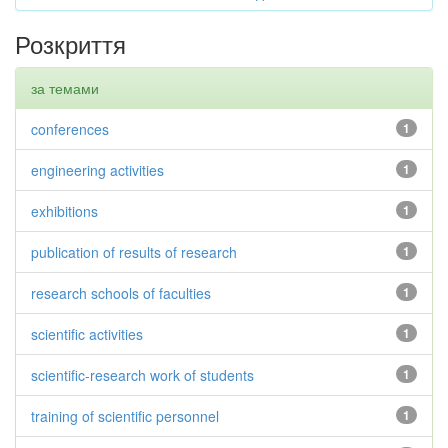
Розкриття
за темами
conferences
1
engineering activities
1
exhibitions
1
publication of results of research
1
research schools of faculties
1
scientific activities
1
scientific-research work of students
1
training of scientific personnel
1