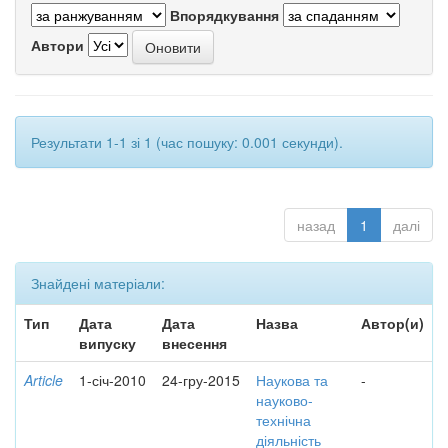
Впорядкування
Автори
Результати 1-1 зі 1 (час пошуку: 0.001 секунди).
назад
1
далі
Знайдені матеріали:
Тип
Дата
Дата
Назва
Автор(и)
випуску
внесення
Article
1-січ-2010
24-гру-2015
Наукова та
-
науково-
технічна
діяльність