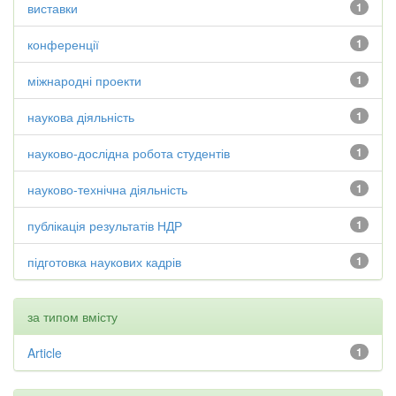
виставки
1
конференції
1
міжнародні проекти
1
наукова діяльність
1
науково-дослідна робота студентів
1
науково-технічна діяльність
1
публікація результатів НДР
1
підготовка наукових кадрів
1
за типом вмісту
Article
1