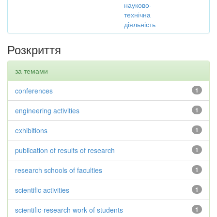
науково-
технічна
діяльність
Розкриття
за темами
conferences
1
engineering activities
1
exhibitions
1
publication of results of research
1
research schools of faculties
1
scientific activities
1
scientific-research work of students
1