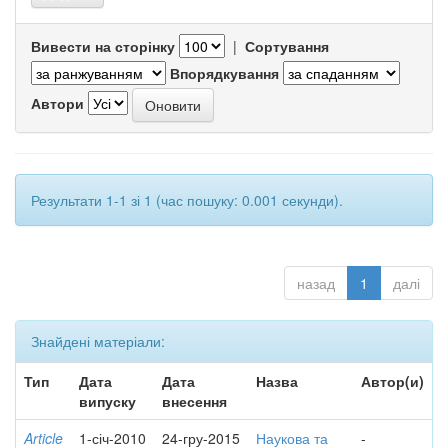
Вивести на сторінку
|
Сортування
Впорядкування
Автори
Результати 1-1 зі 1 (час пошуку: 0.001 секунди).
назад
1
далі
Знайдені матеріали:
Тип
Дата
Дата
Назва
Автор(и)
випуску
внесення
Article
1-січ-2010
24-гру-2015
Наукова та
-