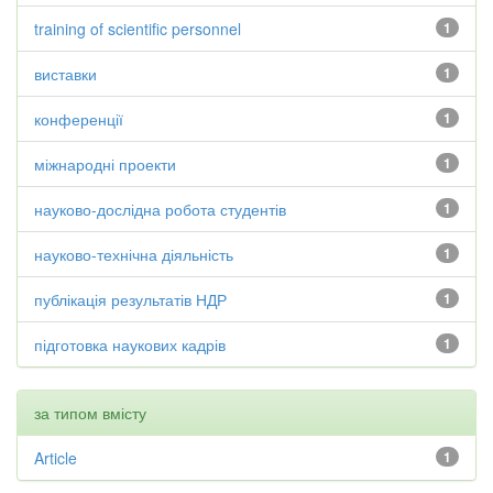
training of scientific personnel
1
виставки
1
конференції
1
міжнародні проекти
1
науково-дослідна робота студентів
1
науково-технічна діяльність
1
публікація результатів НДР
1
підготовка наукових кадрів
1
за типом вмісту
Article
1