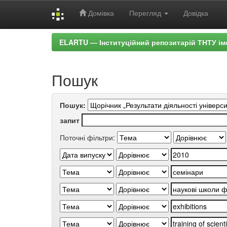
Домівка
Перегляд
Довідка
Skip
ELARTU — Інституційний репозитарій ТНТУ ім
navigation
Пошук
Пошук:
запит
Поточні фільтри: