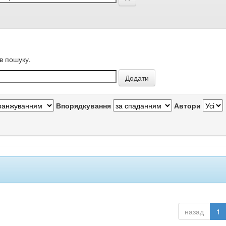
в пошуку.
Впорядкування
Автори
назад
1