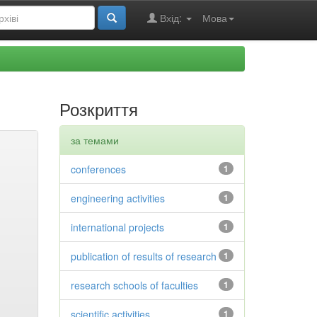
Вхід:
Мова
Розкриття
за темами
conferences
1
engineering activities
1
international projects
1
publication of results of research
1
research schools of faculties
1
scientific activities
1