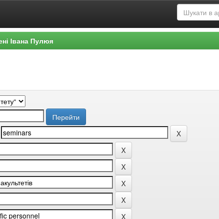
ені Івана Пулюя