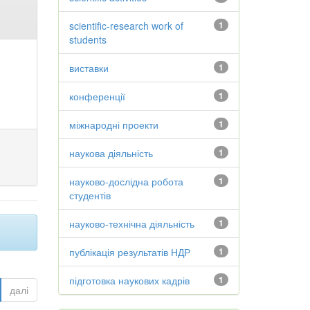
scientific-research work of
1
students
виставки
1
конференції
1
міжнародні проекти
1
наукова діяльність
1
науково-дослідна робота
1
студентів
науково-технічна діяльність
1
публікація результатів НДР
1
підготовка наукових кадрів
1
далі