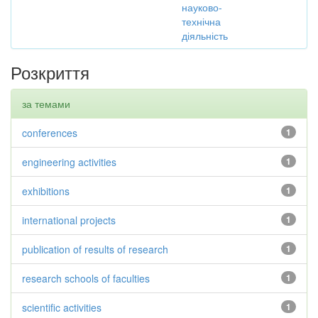
науково-
технічна
діяльність
Розкриття
за темами
conferences
1
engineering activities
1
exhibitions
1
international projects
1
publication of results of research
1
research schools of faculties
1
scientific activities
1