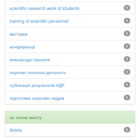
scientific-research work of students
1
training of scientific personnel
1
виставки
1
конференції
1
міжнародні проекти
1
науково-технічна діяльність
1
публікація результатів НДР
1
підготовка наукових кадрів
1
за типом вмісту
Article
1