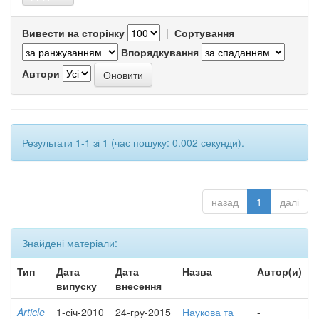
Вивести на сторінку
|
Сортування
Впорядкування
Автори
Результати 1-1 зі 1 (час пошуку: 0.002 секунди).
назад
1
далі
Знайдені матеріали:
Тип
Дата
Дата
Назва
Автор(и)
випуску
внесення
Article
1-січ-2010
24-гру-2015
Наукова та
-