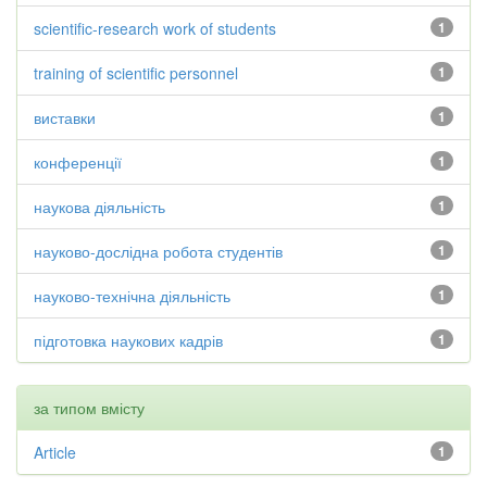
scientific-research work of students
1
training of scientific personnel
1
виставки
1
конференції
1
наукова діяльність
1
науково-дослідна робота студентів
1
науково-технічна діяльність
1
підготовка наукових кадрів
1
за типом вмісту
Article
1