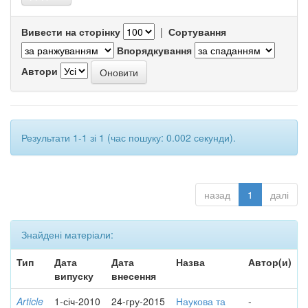
Вивести на сторінку
|
Сортування
Впорядкування
Автори
Результати 1-1 зі 1 (час пошуку: 0.002 секунди).
назад
1
далі
Знайдені матеріали:
Тип
Дата
Дата
Назва
Автор(и)
випуску
внесення
Article
1-січ-2010
24-гру-2015
Наукова та
-