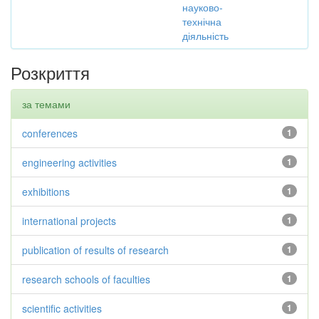
науково-
технічна
діяльність
Розкриття
за темами
conferences
1
engineering activities
1
exhibitions
1
international projects
1
publication of results of research
1
research schools of faculties
1
scientific activities
1