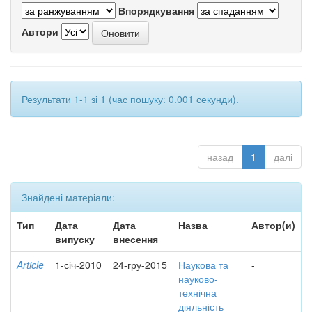
Впорядкування
Автори
Результати 1-1 зі 1 (час пошуку: 0.001 секунди).
назад
1
далі
Знайдені матеріали:
Тип
Дата
Дата
Назва
Автор(и)
випуску
внесення
Article
1-січ-2010
24-гру-2015
Наукова та
-
науково-
технічна
діяльність