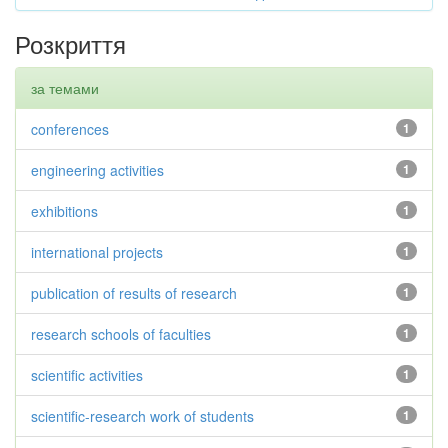
Розкриття
за темами
conferences
1
engineering activities
1
exhibitions
1
international projects
1
publication of results of research
1
research schools of faculties
1
scientific activities
1
scientific-research work of students
1