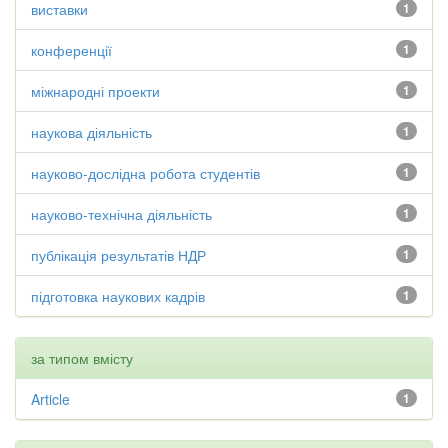
виставки
1
конференції
1
міжнародні проекти
1
наукова діяльність
1
науково-дослідна робота студентів
1
науково-технічна діяльність
1
публікація результатів НДР
1
підготовка наукових кадрів
1
за типом вмісту
Article
1