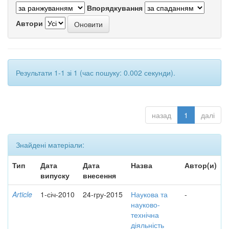
Впорядкування
Автори
Результати 1-1 зі 1 (час пошуку: 0.002 секунди).
назад
1
далі
Знайдені матеріали:
Тип
Дата
Дата
Назва
Автор(и)
випуску
внесення
Article
1-січ-2010
24-гру-2015
Наукова та
-
науково-
технічна
діяльність