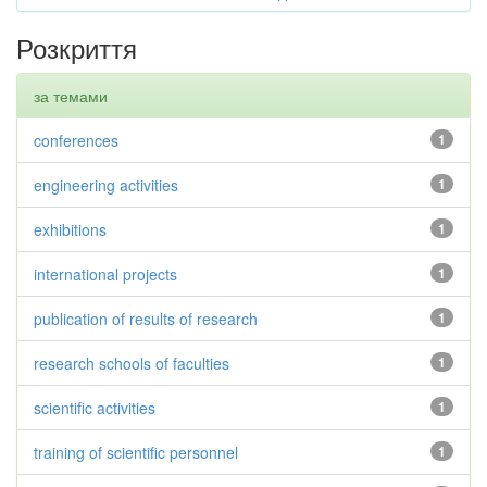
Розкриття
за темами
conferences
1
engineering activities
1
exhibitions
1
international projects
1
publication of results of research
1
research schools of faculties
1
scientific activities
1
training of scientific personnel
1