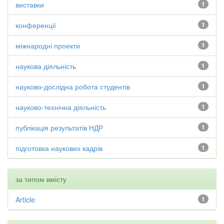
виставки
1
конференції
1
міжнародні проекти
1
наукова діяльність
1
науково-дослідна робота студентів
1
науково-технічна діяльність
1
публікація результатів НДР
1
підготовка наукових кадрів
1
за типом вмісту
Article
1