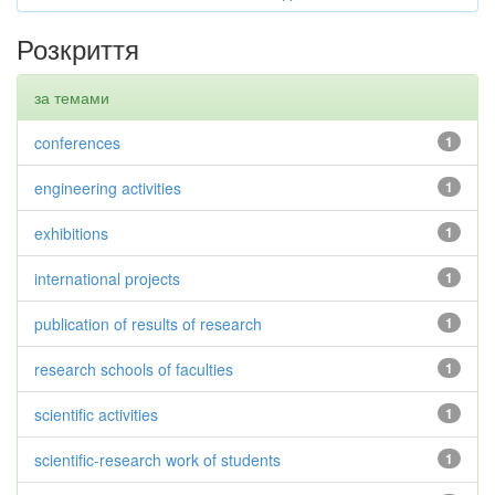
Розкриття
за темами
conferences
1
engineering activities
1
exhibitions
1
international projects
1
publication of results of research
1
research schools of faculties
1
scientific activities
1
scientific-research work of students
1