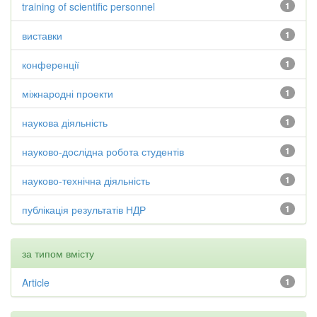
training of scientific personnel
1
виставки
1
конференції
1
міжнародні проекти
1
наукова діяльність
1
науково-дослідна робота студентів
1
науково-технічна діяльність
1
публікація результатів НДР
1
за типом вмісту
Article
1