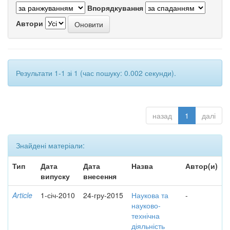
Впорядкування
Автори
Результати 1-1 зі 1 (час пошуку: 0.002 секунди).
назад
1
далі
Знайдені матеріали:
Тип
Дата
Дата
Назва
Автор(и)
випуску
внесення
Article
1-січ-2010
24-гру-2015
Наукова та
-
науково-
технічна
діяльність