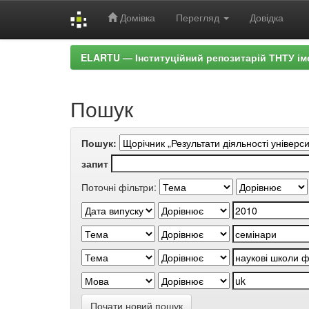
Домівка
Перегляд
Довідка
Skip
ELARTU — Інституційний репозитарій ТНТУ ім
navigation
Пошук
Пошук:
запит
Поточні фільтри:
Почати новий пошук