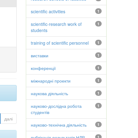
scientific activities
1
scientific-research work of
1
students
training of scientific personnel
1
виставки
1
конференції
1
міжнародні проекти
1
наукова діяльність
1
науково-дослідна робота
1
студентів
далі
науково-технічна діяльність
1
публікація результатів НДР
1