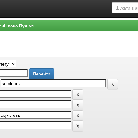
ені Івана Пулюя