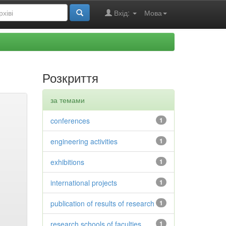
Вхід:
Мова
Розкриття
за темами
conferences
1
engineering activities
1
exhibitions
1
international projects
1
publication of results of research
1
research schools of faculties
1