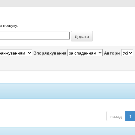
в пошуку.
Впорядкування
Автори
назад
1