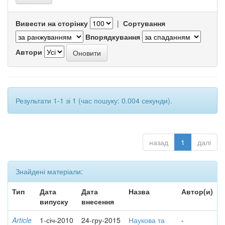
Вивести на сторінку
|
Сортування
Впорядкування
Автори
Результати 1-1 зі 1 (час пошуку: 0.004 секунди).
назад
1
далі
Знайдені матеріали:
Тип
Дата
Дата
Назва
Автор(и)
випуску
внесення
Article
1-січ-2010
24-гру-2015
Наукова та
-