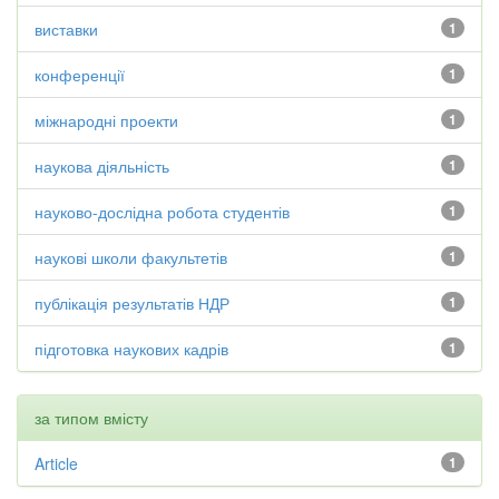
виставки
1
конференції
1
міжнародні проекти
1
наукова діяльність
1
науково-дослідна робота студентів
1
наукові школи факультетів
1
публікація результатів НДР
1
підготовка наукових кадрів
1
за типом вмісту
Article
1