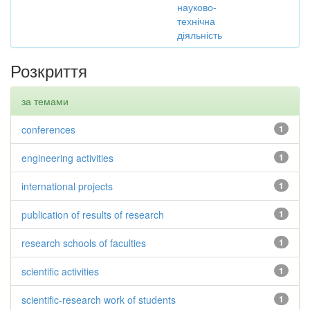
науково-
технічна
діяльність
Розкриття
за темами
conferences
1
engineering activities
1
international projects
1
publication of results of research
1
research schools of faculties
1
scientific activities
1
scientific-research work of students
1