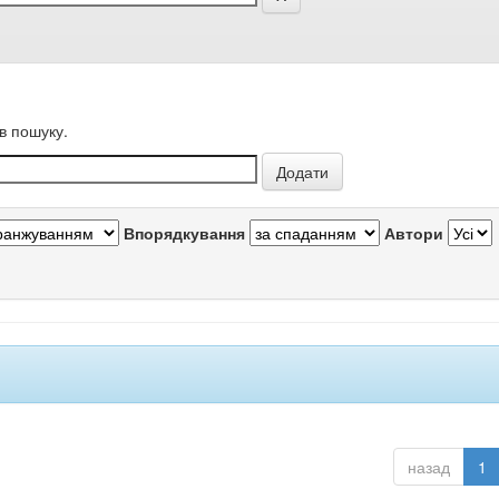
в пошуку.
Впорядкування
Автори
назад
1