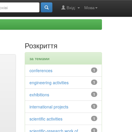
Вхід:
Мова
Розкриття
за темами
conferences
1
engineering activities
1
exhibitions
1
international projects
1
scientific activities
1
scientific-research work of
1