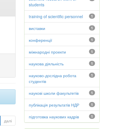
students
training of scientific personnel
1
виставки
1
конференції
1
міжнародні проекти
1
наукова діяльність
1
науково-дослідна робота
1
студентів
наукові школи факультетів
1
публікація результатів НДР
1
підготовка наукових кадрів
1
далі