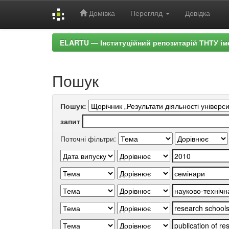
Домівка
Перегляд
Довідка
Skip
ELARTU — Інституційний репозитарій ТНТУ ім
navigation
Пошук
Пошук:
запит
Поточні фільтри: