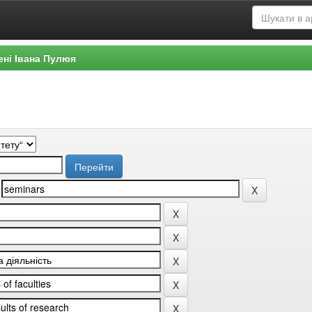
ені Івана Пулюя