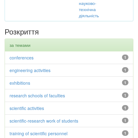
науково-
технічна
діяльність
Розкриття
за темами
conferences
1
engineering activities
1
exhibitions
1
research schools of faculties
1
scientific activities
1
scientific-research work of students
1
training of scientific personnel
1