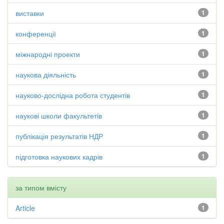
виставки
1
конференції
1
міжнародні проекти
1
наукова діяльність
1
науково-дослідна робота студентів
1
наукові школи факультетів
1
публікація результатів НДР
1
підготовка наукових кадрів
1
за типом вмісту
Article
1