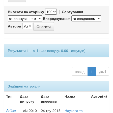
Вивести на сторінку
|
Сортування
Впорядкування
Автори
Результати 1-1 зі 1 (час пошуку: 0.001 секунди).
назад
1
далі
Знайдені матеріали:
Тип
Дата
Дата
Назва
Автор(и)
випуску
внесення
Article
1-січ-2010
24-гру-2015
Наукова та
-