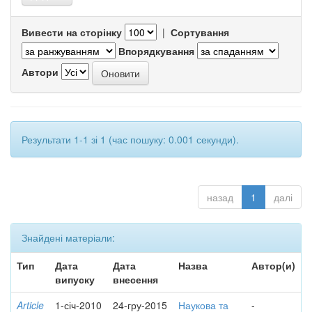
Вивести на сторінку
|
Сортування
Впорядкування
Автори
Результати 1-1 зі 1 (час пошуку: 0.001 секунди).
назад
1
далі
Знайдені матеріали:
Тип
Дата
Дата
Назва
Автор(и)
випуску
внесення
Article
1-січ-2010
24-гру-2015
Наукова та
-