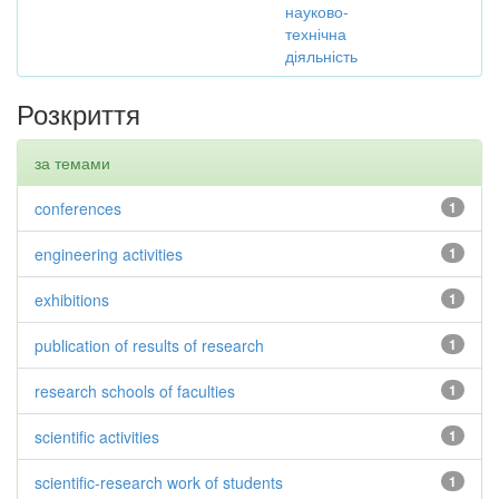
науково-
технічна
діяльність
Розкриття
за темами
conferences
1
engineering activities
1
exhibitions
1
publication of results of research
1
research schools of faculties
1
scientific activities
1
scientific-research work of students
1