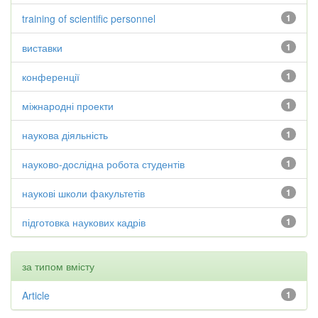
training of scientific personnel
1
виставки
1
конференції
1
міжнародні проекти
1
наукова діяльність
1
науково-дослідна робота студентів
1
наукові школи факультетів
1
підготовка наукових кадрів
1
за типом вмісту
Article
1