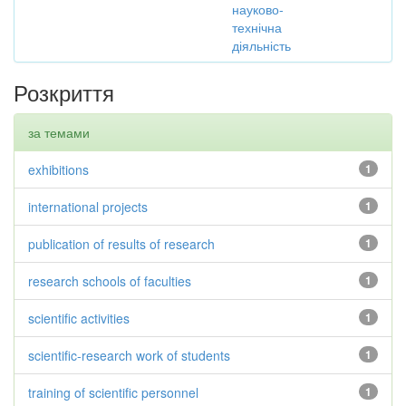
науково-
технічна
діяльність
Розкриття
за темами
exhibitions
1
international projects
1
publication of results of research
1
research schools of faculties
1
scientific activities
1
scientific-research work of students
1
training of scientific personnel
1