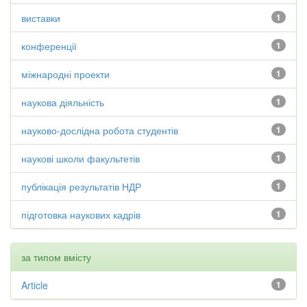
виставки
1
конференції
1
міжнародні проекти
1
наукова діяльність
1
науково-дослідна робота студентів
1
наукові школи факультетів
1
публікація результатів НДР
1
підготовка наукових кадрів
1
за типом вмісту
Article
1