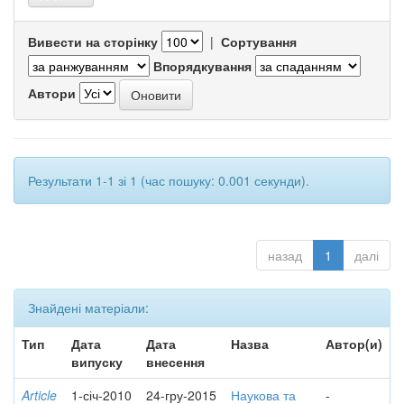
Вивести на сторінку
|
Сортування
Впорядкування
Автори
Результати 1-1 зі 1 (час пошуку: 0.001 секунди).
назад
1
далі
Знайдені матеріали:
Тип
Дата
Дата
Назва
Автор(и)
випуску
внесення
Article
1-січ-2010
24-гру-2015
Наукова та
-