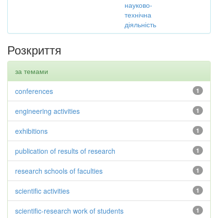
науково-
технічна
діяльність
Розкриття
за темами
conferences
1
engineering activities
1
exhibitions
1
publication of results of research
1
research schools of faculties
1
scientific activities
1
scientific-research work of students
1