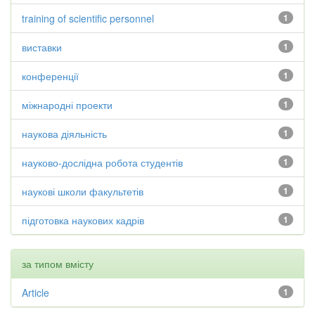
training of scientific personnel
1
виставки
1
конференції
1
міжнародні проекти
1
наукова діяльність
1
науково-дослідна робота студентів
1
наукові школи факультетів
1
підготовка наукових кадрів
1
за типом вмісту
Article
1