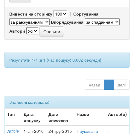
Вивести на сторінку
|
Сортування
Впорядкування
Автори
Результати 1-1 зі 1 (час пошуку: 0.002 секунди).
назад
1
далі
Знайдені матеріали:
Тип
Дата
Дата
Назва
Автор(и)
випуску
внесення
Article
1-січ-2010
24-гру-2015
Наукова та
-