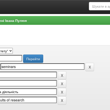
ені Івана Пулюя