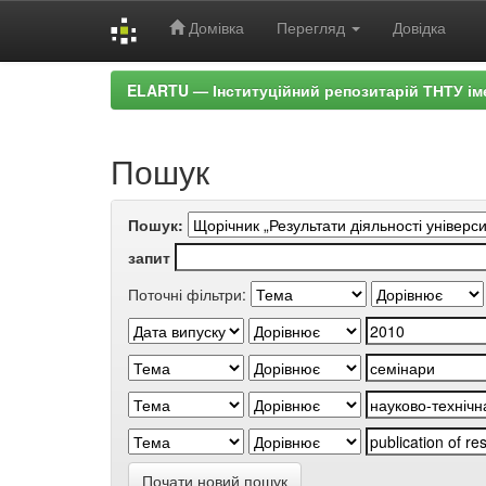
Домівка
Перегляд
Довідка
Skip
ELARTU — Інституційний репозитарій ТНТУ ім
navigation
Пошук
Пошук:
запит
Поточні фільтри:
Почати новий пошук