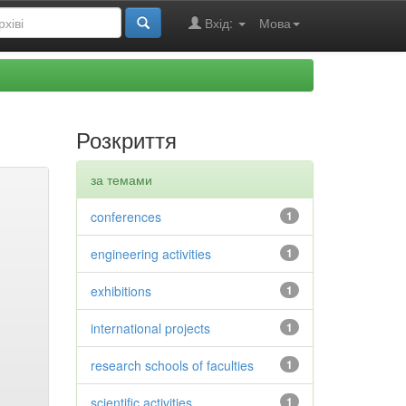
Вхід:
Мова
Розкриття
за темами
conferences
1
engineering activities
1
exhibitions
1
international projects
1
research schools of faculties
1
scientific activities
1