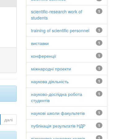
scientific-research work of
1
students
training of scientific personnel
1
виставки
1
конференції
1
міжнародні проекти
1
наукова діяльність
1
науково-дослідна робота
1
студентів
наукові школи факультетів
1
далі
публікація результатів НДР
1
підготовка наукових кадрів
1