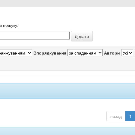
в пошуку.
Впорядкування
Автори
назад
1