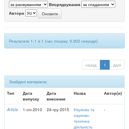
Впорядкування
Автори
Результати 1-1 зі 1 (час пошуку: 0.002 секунди).
назад
1
далі
Знайдені матеріали:
Тип
Дата
Дата
Назва
Автор(и)
випуску
внесення
Article
1-січ-2010
24-гру-2015
Наукова та
-
науково-
технічна
діяльність