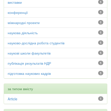
виставки
1
конференції
1
міжнародні проекти
1
наукова діяльність
1
науково-дослідна робота студентів
1
наукові школи факультетів
1
публікація результатів НДР
1
підготовка наукових кадрів
1
за типом вмісту
Article
1