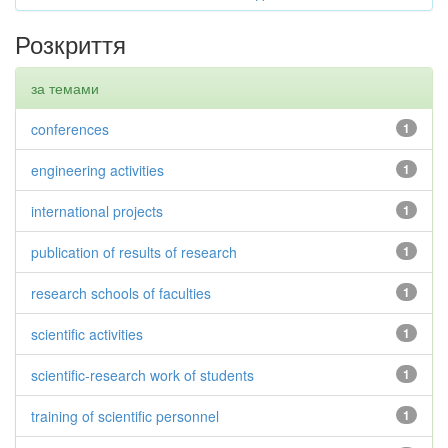
Розкриття
за темами
conferences
1
engineering activities
1
international projects
1
publication of results of research
1
research schools of faculties
1
scientific activities
1
scientific-research work of students
1
training of scientific personnel
1