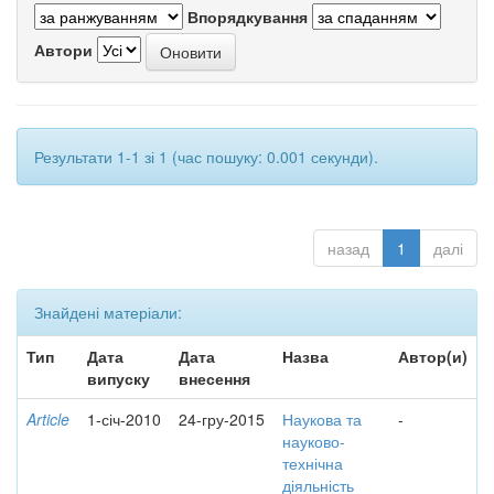
Впорядкування
Автори
Результати 1-1 зі 1 (час пошуку: 0.001 секунди).
назад
1
далі
Знайдені матеріали:
Тип
Дата
Дата
Назва
Автор(и)
випуску
внесення
Article
1-січ-2010
24-гру-2015
Наукова та
-
науково-
технічна
діяльність