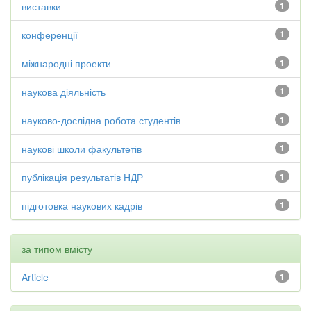
виставки
1
конференції
1
міжнародні проекти
1
наукова діяльність
1
науково-дослідна робота студентів
1
наукові школи факультетів
1
публікація результатів НДР
1
підготовка наукових кадрів
1
за типом вмісту
Article
1