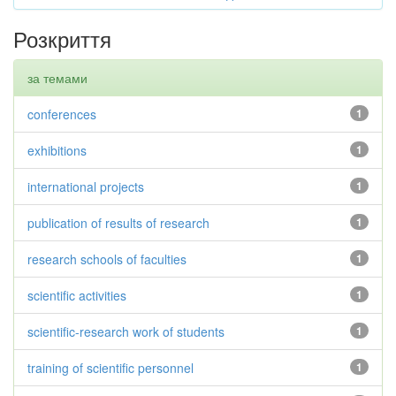
Розкриття
за темами
conferences
1
exhibitions
1
international projects
1
publication of results of research
1
research schools of faculties
1
scientific activities
1
scientific-research work of students
1
training of scientific personnel
1