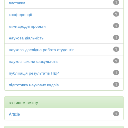
виставки
1
конференції
1
міжнародні проекти
1
наукова діяльність
1
науково-дослідна робота студентів
1
наукові школи факультетів
1
публікація результатів НДР
1
підготовка наукових кадрів
1
за типом вмісту
Article
1