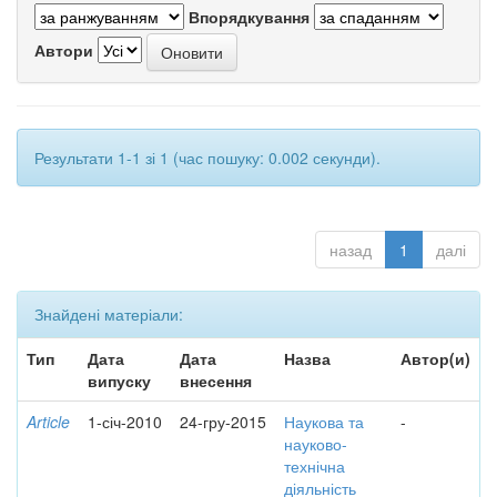
Впорядкування
Автори
Результати 1-1 зі 1 (час пошуку: 0.002 секунди).
назад
1
далі
Знайдені матеріали:
Тип
Дата
Дата
Назва
Автор(и)
випуску
внесення
Article
1-січ-2010
24-гру-2015
Наукова та
-
науково-
технічна
діяльність