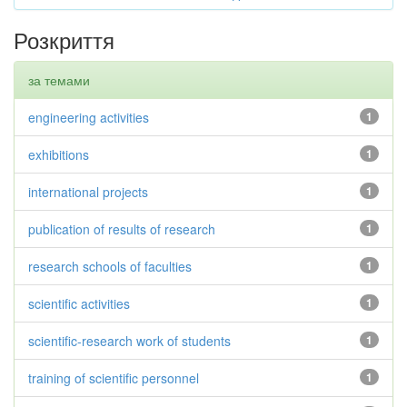
Розкриття
за темами
engineering activities
1
exhibitions
1
international projects
1
publication of results of research
1
research schools of faculties
1
scientific activities
1
scientific-research work of students
1
training of scientific personnel
1