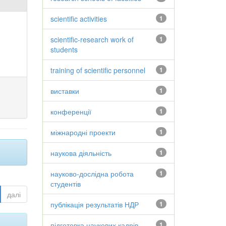
scientific activities
1
scientific-research work of
1
students
training of scientific personnel
1
виставки
1
конференції
1
міжнародні проекти
1
наукова діяльність
1
науково-дослідна робота
1
студентів
далі
публікація результатів НДР
1
підготовка наукових кадрів
1