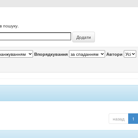
в пошуку.
Впорядкування
Автори
назад
1