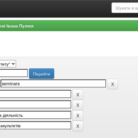
ені Івана Пулюя