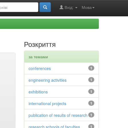
Вхід:
Мова
Розкриття
за темами
conferences
1
engineering activities
1
exhibitions
1
international projects
1
publication of results of research
1
research schools of faculties
1