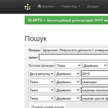
Домівка
Перегляд
Довідка
Skip
ELARTU — Інституційний репозитарій ТНТУ ім
navigation
Пошук
Пошук:
запит
Поточні фільтри:
Почати новий пошук