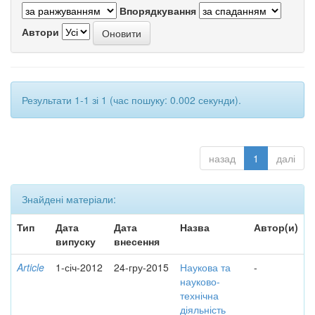
Впорядкування
Автори
Результати 1-1 зі 1 (час пошуку: 0.002 секунди).
назад
1
далі
Знайдені матеріали:
Тип
Дата
Дата
Назва
Автор(и)
випуску
внесення
Article
1-січ-2012
24-гру-2015
Наукова та
-
науково-
технічна
діяльність