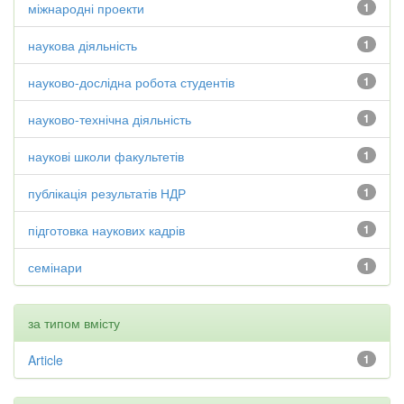
міжнародні проекти
1
наукова діяльність
1
науково-дослідна робота студентів
1
науково-технічна діяльність
1
наукові школи факультетів
1
публікація результатів НДР
1
підготовка наукових кадрів
1
семінари
1
за типом вмісту
Article
1