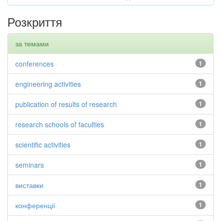
Розкриття
за темами
conferences
1
engineering activities
1
publication of results of research
1
research schools of faculties
1
scientific activities
1
seminars
1
виставки
1
конференції
1