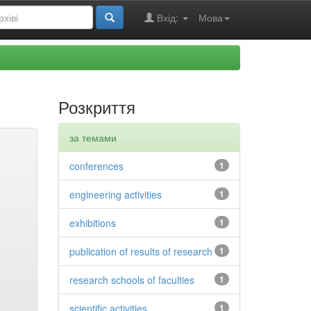
Вхід:
Мова
Розкриття
за темами
conferences
1
engineering activities
1
exhibitions
1
publication of results of research
1
research schools of faculties
1
scientific activities
1