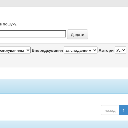
в пошуку.
Впорядкування
Автори
назад
1