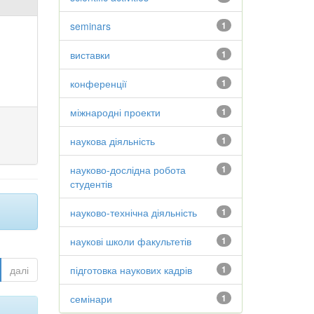
seminars
1
виставки
1
конференції
1
міжнародні проекти
1
наукова діяльність
1
науково-дослідна робота
1
студентів
науково-технічна діяльність
1
наукові школи факультетів
1
далі
підготовка наукових кадрів
1
семінари
1