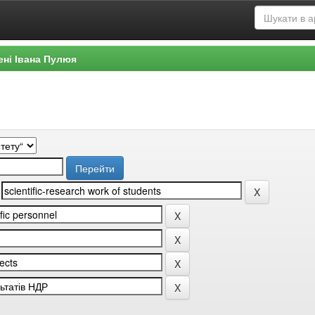
ені Івана Пулюя