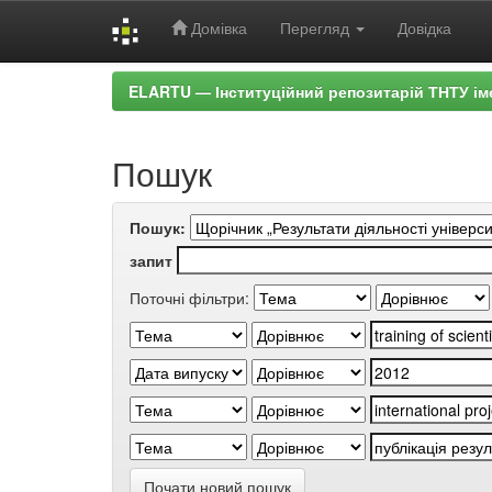
Домівка
Перегляд
Довідка
Skip
ELARTU — Інституційний репозитарій ТНТУ ім
navigation
Пошук
Пошук:
запит
Поточні фільтри:
Почати новий пошук