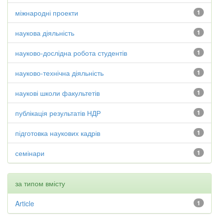
міжнародні проекти
1
наукова діяльність
1
науково-дослідна робота студентів
1
науково-технічна діяльність
1
наукові школи факультетів
1
публікація результатів НДР
1
підготовка наукових кадрів
1
семінари
1
за типом вмісту
Article
1