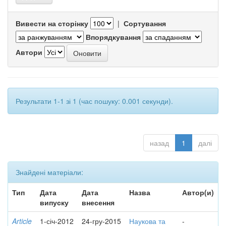
Вивести на сторінку
|
Сортування
Впорядкування
Автори
Результати 1-1 зі 1 (час пошуку: 0.001 секунди).
назад
1
далі
Знайдені матеріали:
Тип
Дата
Дата
Назва
Автор(и)
випуску
внесення
Article
1-січ-2012
24-гру-2015
Наукова та
-