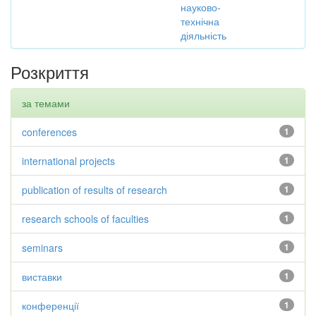
науково-
технічна
діяльність
Розкриття
за темами
conferences
1
international projects
1
publication of results of research
1
research schools of faculties
1
seminars
1
виставки
1
конференції
1