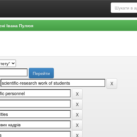
ені Івана Пулюя