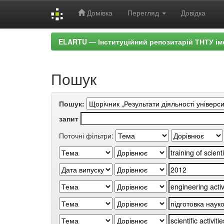
Домівка
Перегляд
Довідка
Skip
ELARTU — Інституційний репозитарій ТНТУ ім
navigation
Пошук
Пошук:
запит
Поточні фільтри: