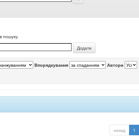
в пошуку.
Впорядкування
Автори
назад
1