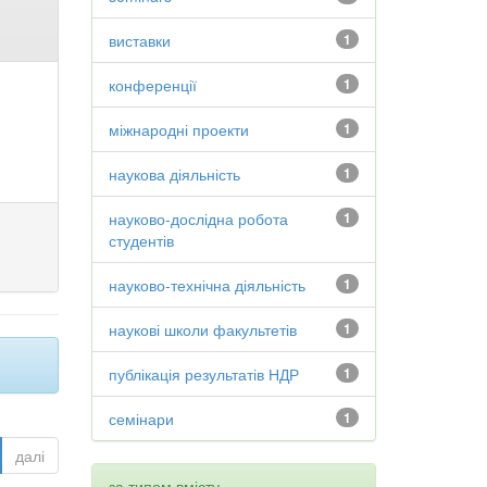
виставки
1
конференції
1
міжнародні проекти
1
наукова діяльність
1
науково-дослідна робота
1
студентів
науково-технічна діяльність
1
наукові школи факультетів
1
публікація результатів НДР
1
семінари
1
далі
за типом вмісту