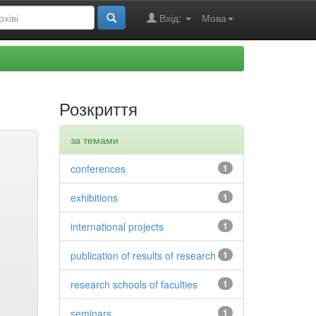
Вхід:
Мова
Розкриття
за темами
conferences
1
exhibitions
1
international projects
1
publication of results of research
1
research schools of faculties
1
seminars
1